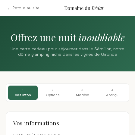
Domaine du
Bédat
← Retour au site
Offrez une nuit
inoubliable
Une carte cadeau pour séjourner dans le Sémillon, notre
dôme glamping niché dans les vignes de Gironde
1
2
3
4
Vos infos
Options
Modèle
Aperçu
Vos informations
VOTRE PRÉNOM & NOM *