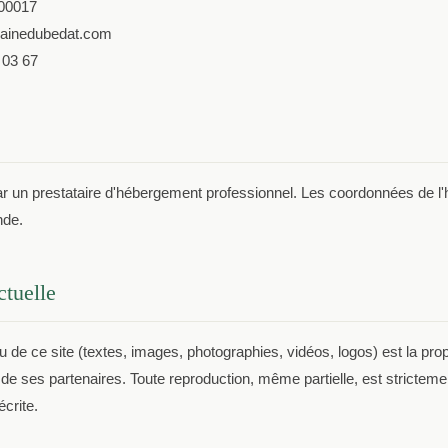
00017
inedubedat.com
 03 67
ar un prestataire d'hébergement professionnel. Les coordonnées de l
nde.
ctuelle
de ce site (textes, images, photographies, vidéos, logos) est la prop
e ses partenaires. Toute reproduction, même partielle, est strictemen
écrite.